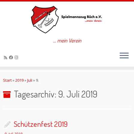
… mein Verein
Zum
Inhalt
Start
»
2019
»
Juli
»
9.
springen
Tagesarchiv:
9. Juli 2019
Schützenfest 2019
9. Juli 2019