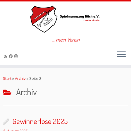
… mein Verein
Zum
Inhalt
Start
»
Archiv
»
Seite 2
springen
Archiv
Gewinnerlose 2025
8. August 2025